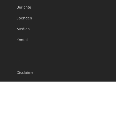
Berichte
Spenden
Medien
Kontakt
…
Disclaimer
Impressum
Datenschutz
Cookie-Richtlinie (EU)