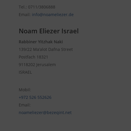
Tel.: 0711/3806888
Email:
info@noameliezer.de
Noam Eliezer Israel
Rabbiner Yitzhak Naki
139/22 Ma’alot Dafna Street
Postfach 18321
9118202 Jerusalem
ISRAEL
Mobil:
+972 526 552626
Email:
noameliezer@bezeqint.net