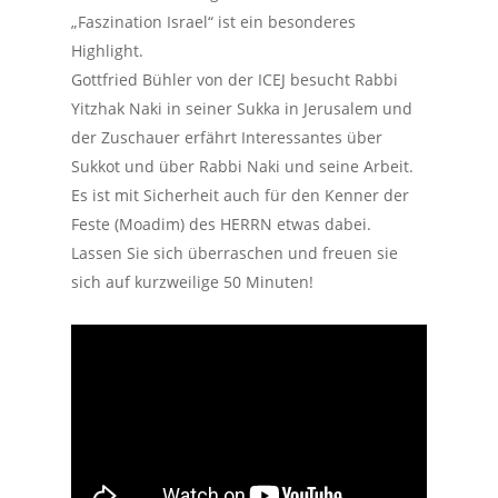
„Faszination Israel“ ist ein besonderes
Highlight.
Gottfried Bühler von der ICEJ besucht Rabbi
Yitzhak Naki in seiner Sukka in Jerusalem und
der Zuschauer erfährt Interessantes über
Sukkot und über Rabbi Naki und seine Arbeit.
Es ist mit Sicherheit auch für den Kenner der
Feste (Moadim) des HERRN etwas dabei.
Lassen Sie sich überraschen und freuen sie
sich auf kurzweilige 50 Minuten!