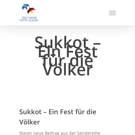
Skip
Menu
to
main
content
Sukkot –
Ein Fest
für die
Völker
Sukkot – Ein Fest für die
Völker
Dieser neue Beitrag aus der Sendereihe